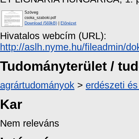
Szöveg
csoka_szaboki.pdf
Download (569kB)
|
Előnézet
Hivatalos webcím (URL):
http://aslh.nyme.hu/fileadmin/d
Tudományterület / t
agrártudományok
>
erdészeti é
Kar
Nem releváns