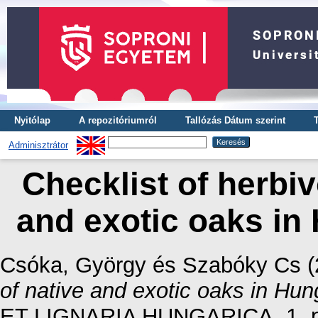
Nyitólap
A repozitóriumról
Tallózás Dátum szerint
Adminisztrátor
Checklist of herbiv
and exotic oaks in 
Csóka, György
és
Szabóky Cs
(
of native and exotic oaks in Hun
ET LIGNARIA HUNGARICA, 1. p