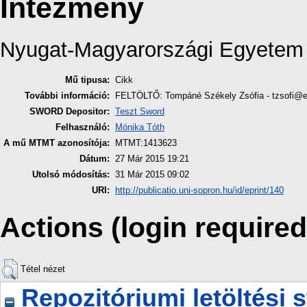
Intézmény
Nyugat-Magyarországi Egyetem
Mű tipusa:
Cikk
További információ:
FELTÖLTŐ: Tompáné Székely Zsófia - tzsofi@
SWORD Depositor:
Teszt Sword
Felhasználó:
Mónika Tóth
A mű MTMT azonosítója:
MTMT:1413623
Dátum:
27 Már 2015 19:21
Utolsó módosítás:
31 Már 2015 09:02
URI:
http://publicatio.uni-sopron.hu/id/eprint/140
Actions (login required
Tétel nézet
Repozitóriumi letöltési s